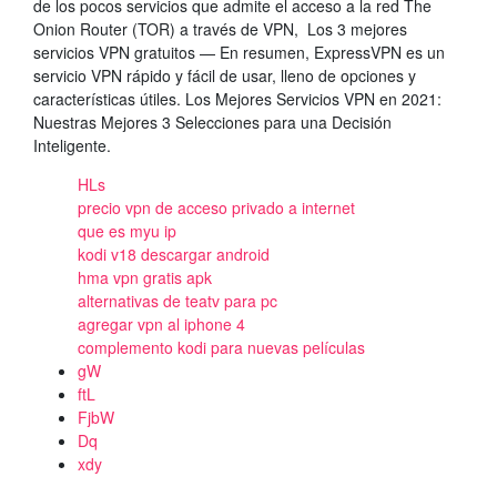
de los pocos servicios que admite el acceso a la red The
Onion Router (TOR) a través de VPN, Los 3 mejores
servicios VPN gratuitos — En resumen, ExpressVPN es un
servicio VPN rápido y fácil de usar, lleno de opciones y
características útiles. Los Mejores Servicios VPN en 2021:
Nuestras Mejores 3 Selecciones para una Decisión
Inteligente.
HLs
precio vpn de acceso privado a internet
que es myu ip
kodi v18 descargar android
hma vpn gratis apk
alternativas de teatv para pc
agregar vpn al iphone 4
complemento kodi para nuevas películas
gW
ftL
FjbW
Dq
xdy